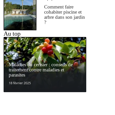
Comment faire
cohabiter piscine et
arbre dans son jardin
?
Au top
Maladies du cerisier : conseils de
traitement contre maladies et
parasites
18 février 2025