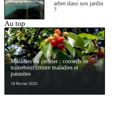
arbre dans son jardin
?
Au top
Maladies du cerisier : conseils de
traitement contre maladies et
parasites
18 février 2025