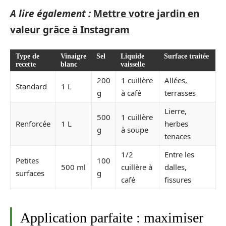
A lire également :
Mettre votre jardin en
valeur grâce à Instagram
Type de
Vinaigre
Sel
Liquide
Surface traitée
recette
blanc
vaisselle
200
1 cuillère
Allées,
Standard
1 L
g
à café
terrasses
Lierre,
500
1 cuillère
Renforcée
1 L
herbes
g
à soupe
tenaces
1/2
Entre les
Petites
100
500 ml
cuillère à
dalles,
surfaces
g
café
fissures
Application parfaite : maximiser