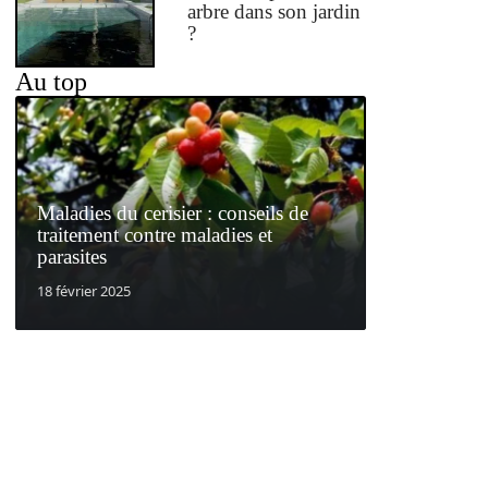
arbre dans son jardin
?
Au top
Maladies du cerisier : conseils de
traitement contre maladies et
parasites
18 février 2025