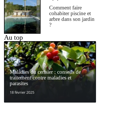
Comment faire
cohabiter piscine et
arbre dans son jardin
?
Au top
Maladies du cerisier : conseils de
traitement contre maladies et
parasites
18 février 2025