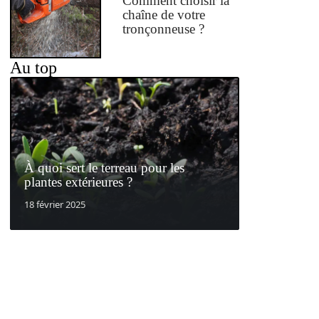
Comment choisir la
chaîne de votre
tronçonneuse ?
Au top
À quoi sert le terreau pour les
plantes extérieures ?
18 février 2025