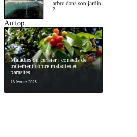
arbre dans son jardin
?
Au top
Maladies du cerisier : conseils de
traitement contre maladies et
parasites
18 février 2025