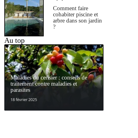
Comment faire
cohabiter piscine et
arbre dans son jardin
?
Au top
Maladies du cerisier : conseils de
traitement contre maladies et
parasites
18 février 2025