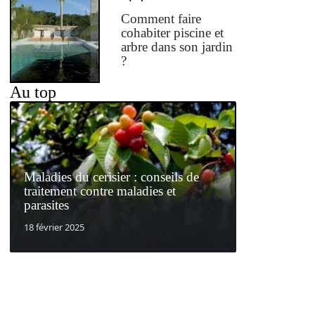
Comment faire
cohabiter piscine et
arbre dans son jardin
?
Au top
Maladies du cerisier : conseils de
traitement contre maladies et
parasites
18 février 2025