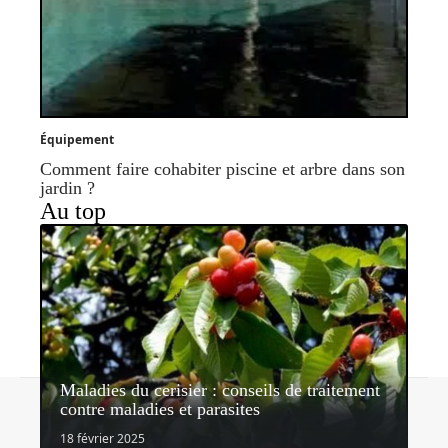
Équipement
Comment faire cohabiter piscine et arbre dans son
jardin ?
Au top
Maladies du cerisier : conseils de traitement
Contact
Mentions légales
Sitemap
contre maladies et parasites
© 2026 | lemondedujardin.com
18 février 2025