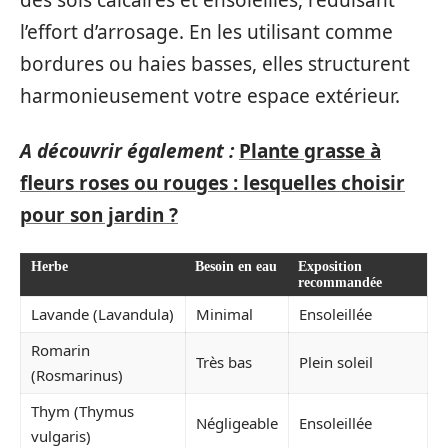
des sols calcaires et ensoleillés, réduisant
l’effort d’arrosage. En les utilisant comme
bordures ou haies basses, elles structurent
harmonieusement votre espace extérieur.
A découvrir également :
Plante grasse à
fleurs roses ou rouges : lesquelles choisir
pour son jardin ?
Herbe
Besoin en eau
Exposition
recommandée
Lavande (Lavandula)
Minimal
Ensoleillée
Romarin
Très bas
Plein soleil
(Rosmarinus)
Thym (Thymus
Négligeable
Ensoleillée
vulgaris)