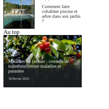
Comment faire
cohabiter piscine et
arbre dans son jardin
?
Au top
Maladies du cerisier : conseils de
traitement contre maladies et
parasites
18 février 2025