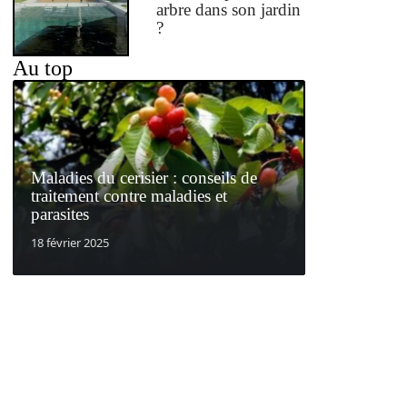
arbre dans son jardin
?
Au top
Maladies du cerisier : conseils de
traitement contre maladies et
parasites
18 février 2025