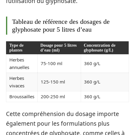
l’utilisation du glyphosate.
Tableau de référence des dosages de
glyphosate pour 5 litres d’eau
Type de
Dosage pour 5 litres
Concentration de
plantes
d’eau (ml)
glyphosate (g/L)
Herbes
75-100 ml
360 g/L
annuelles
Herbes
125-150 ml
360 g/L
vivaces
Broussailles
200-250 ml
360 g/L
Cette compréhension du dosage importe
également pour les formulations plus
concentrées de glyphosate, comme celles à