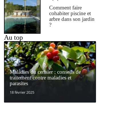
Comment faire
cohabiter piscine et
arbre dans son jardin
?
Au top
Maladies du cerisier : conseils de
traitement contre maladies et
parasites
18 février 2025