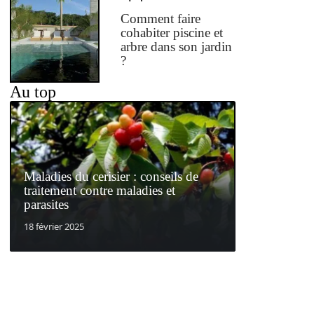
Comment faire
cohabiter piscine et
arbre dans son jardin
?
Au top
Maladies du cerisier : conseils de
traitement contre maladies et
parasites
18 février 2025