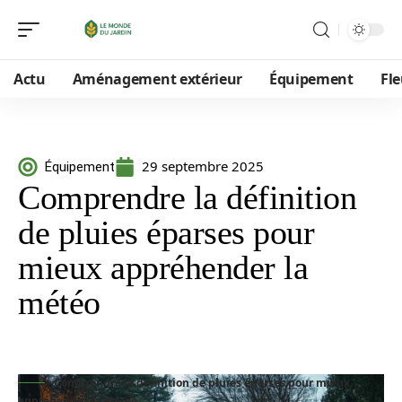
Actu
Aménagement extérieur
Équipement
Fle
29 septembre 2025
Équipement
Comprendre la définition
de pluies éparses pour
mieux appréhender la
météo
Comprendre la définition de pluies éparses pour mieux
appréhender la météo