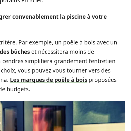
orains en acier.
rer convenablement la piscine à votre
r critère. Par exemple, un poêle à bois avec un
 des bûches
et nécessitera moins de
 cendres simplifiera grandement l’entretien
 choix, vous pouvez vous tourner vers des
ama.
Les marques de poêle à bois
proposées
 de budgets.