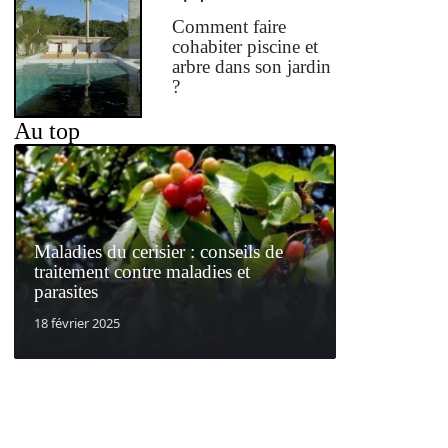
Comment faire
cohabiter piscine et
arbre dans son jardin
?
Au top
Maladies du cerisier : conseils de
traitement contre maladies et
parasites
18 février 2025