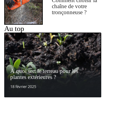
Comment choisir la
chaîne de votre
tronçonneuse ?
Au top
À quoi sert le terreau pour les
plantes extérieures ?
18 février 2025