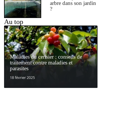
arbre dans son jardin
?
Au top
Maladies du cerisier : conseils de
traitement contre maladies et
parasites
18 février 2025