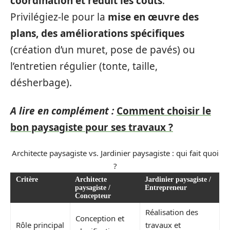
coordination et réduit les coûts
.
Privilégiez-le pour la
mise en œuvre des
plans, des améliorations spécifiques
(création d’un muret, pose de pavés) ou
l’entretien régulier (tonte, taille,
désherbage).
A lire en complément :
Comment choisir le
bon paysagiste pour ses travaux ?
Architecte paysagiste vs. Jardinier paysagiste : qui fait quoi
?
Critère
Architecte
Jardinier paysagiste /
paysagiste /
Entrepreneur
Concepteur
Réalisation des
Conception et
Rôle principal
travaux et