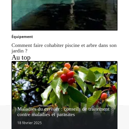
Équipement
Comment faire cohabiter piscine et arbre dans son
jardin ?
Au top
Maladies du cerisier : conseils de traitement
Contact
Mentions légales
Sitemap
contre maladies et parasites
© 2026 | lemondedujardin.com
18 février 2025