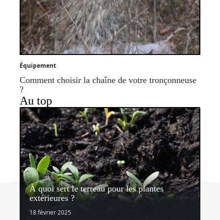
Équipement
Comment choisir la chaîne de votre tronçonneuse
?
Au top
À quoi sert le terreau pour les plantes
Contact
Mentions légales
Sitemap
extérieures ?
© 2026 | lemondedujardin.com
18 février 2025