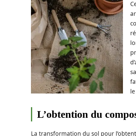
Ce
ar
co
ré
lo
pr
d’
s
fa
le
L’obtention du compo
La transformation du sol pour l’obtent