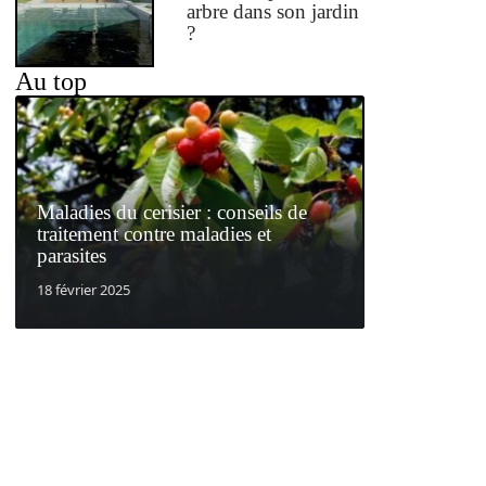
arbre dans son jardin
?
Au top
Maladies du cerisier : conseils de
traitement contre maladies et
parasites
18 février 2025