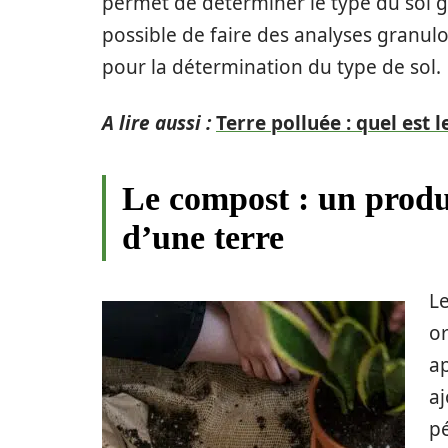
permet de déterminer le type du sol gr
possible de faire des analyses granul
pour la détermination du type de sol.
A lire aussi :
Terre polluée : quel est 
Le compost : un produi
d’une terre
L
or
ap
aj
pé