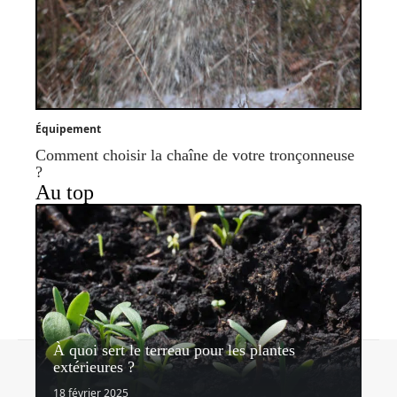
Équipement
Comment choisir la chaîne de votre tronçonneuse
?
Au top
À quoi sert le terreau pour les plantes
Contact
Mentions légales
Sitemap
extérieures ?
© 2026 | lemondedujardin.com
18 février 2025