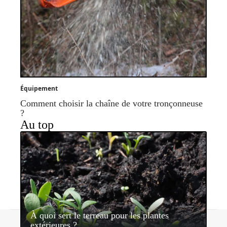
Équipement
Comment choisir la chaîne de votre tronçonneuse
?
Au top
À quoi sert le terreau pour les plantes
Contact
Mentions légales
Sitemap
extérieures ?