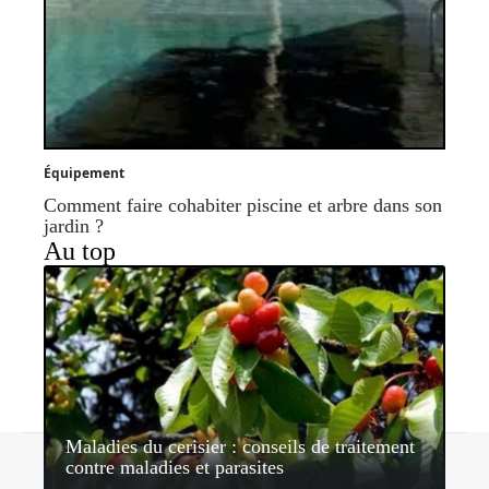
Équipement
Comment faire cohabiter piscine et arbre dans son
jardin ?
Au top
Maladies du cerisier : conseils de traitement
Contact
Mentions légales
Sitemap
contre maladies et parasites