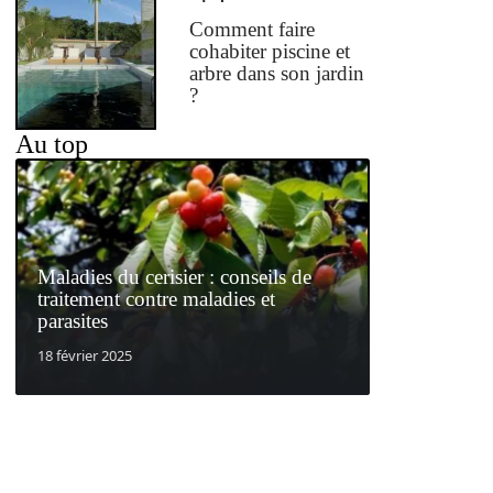
Comment faire
cohabiter piscine et
arbre dans son jardin
?
Au top
Maladies du cerisier : conseils de
traitement contre maladies et
parasites
18 février 2025