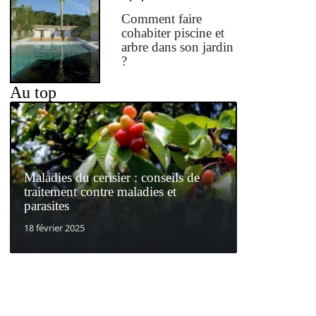
Comment faire
cohabiter piscine et
arbre dans son jardin
?
Au top
Maladies du cerisier : conseils de
traitement contre maladies et
parasites
18 février 2025