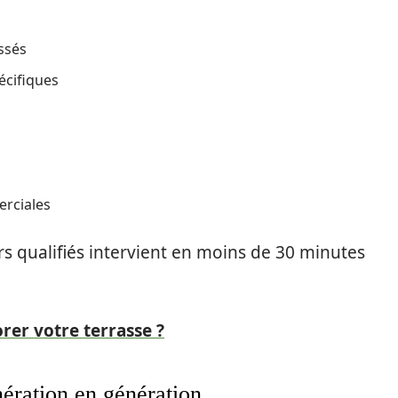
ssés
écifiques
erciales
rs qualifiés intervient en moins de 30 minutes
er votre terrasse ?
ération en génération