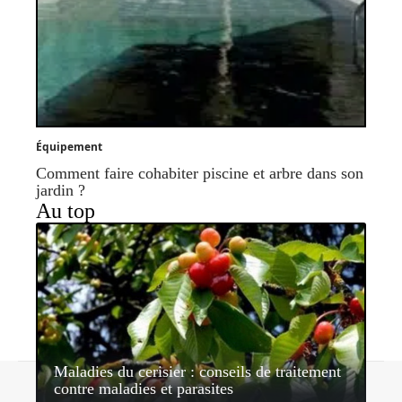
Équipement
Comment faire cohabiter piscine et arbre dans son
jardin ?
Au top
Maladies du cerisier : conseils de traitement
Contact
Mentions légales
Sitemap
contre maladies et parasites