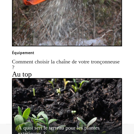
Équipement
Comment choisir la chaîne de votre tronçonneuse
?
Au top
À quoi sert le terreau pour les plantes
Contact
Mentions légales
Sitemap
extérieures ?