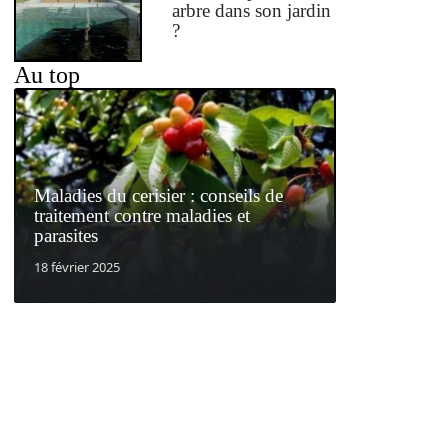
arbre dans son jardin
?
Au top
Maladies du cerisier : conseils de
traitement contre maladies et
parasites
18 février 2025