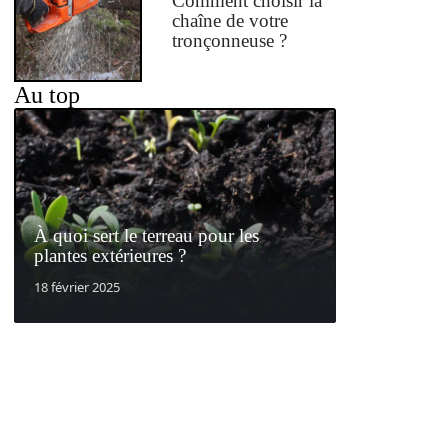
Comment choisir la
chaîne de votre
tronçonneuse ?
Au top
À quoi sert le terreau pour les
plantes extérieures ?
18 février 2025