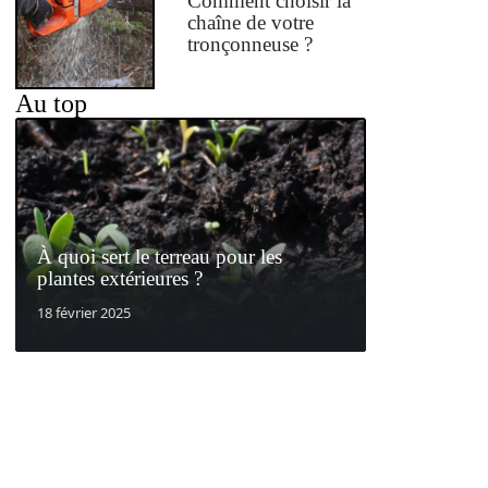
Comment choisir la
chaîne de votre
tronçonneuse ?
Au top
À quoi sert le terreau pour les
plantes extérieures ?
18 février 2025