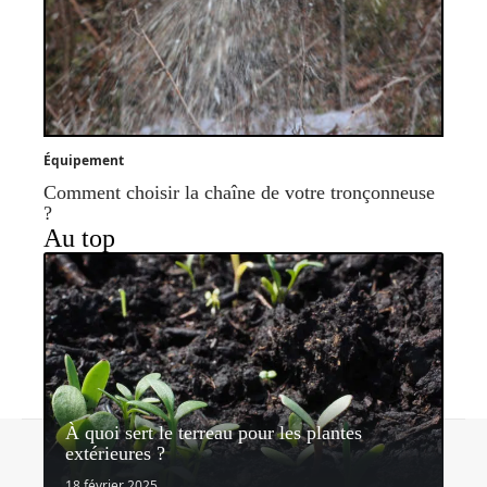
Équipement
Comment choisir la chaîne de votre tronçonneuse
?
Au top
À quoi sert le terreau pour les plantes
Contact
Mentions légales
Sitemap
extérieures ?
© 2026 | lemondedujardin.com
18 février 2025