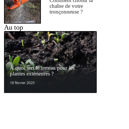
Comment choisir la
chaîne de votre
tronçonneuse ?
Au top
À quoi sert le terreau pour les
plantes extérieures ?
18 février 2025