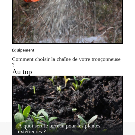
Équipement
Comment choisir la chaîne de votre tronçonneuse
?
Au top
À quoi sert le terreau pour les plantes
Contact
Mentions légales
Sitemap
extérieures ?