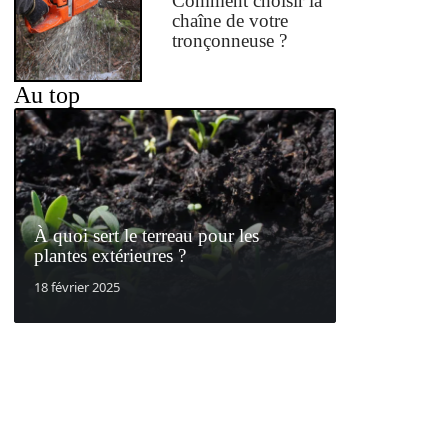
Comment choisir la
chaîne de votre
tronçonneuse ?
Au top
À quoi sert le terreau pour les
plantes extérieures ?
18 février 2025