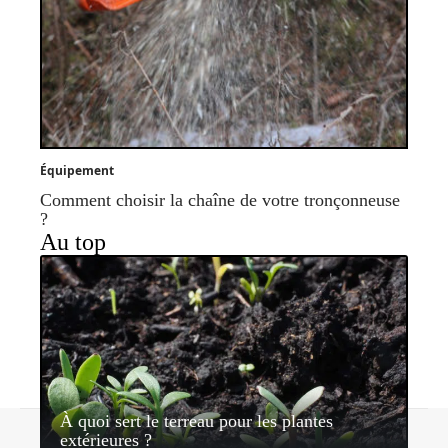
Équipement
Comment choisir la chaîne de votre tronçonneuse
?
Au top
À quoi sert le terreau pour les plantes
Contact
Mentions légales
Sitemap
extérieures ?