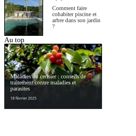
Comment faire
cohabiter piscine et
arbre dans son jardin
?
Au top
Maladies du cerisier : conseils de
traitement contre maladies et
parasites
18 février 2025