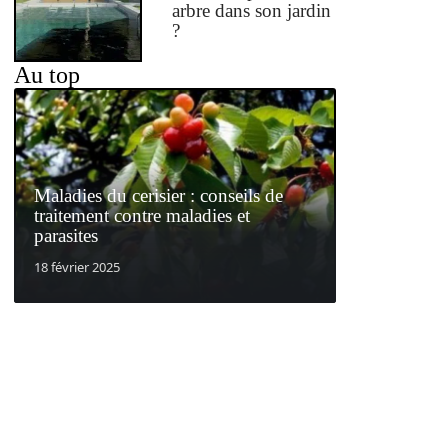
arbre dans son jardin
?
Au top
Maladies du cerisier : conseils de
traitement contre maladies et
parasites
18 février 2025