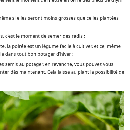
alement le moment de mettre en terre des pieds de thym
même si elles seront moins grosses que celles plantées
irs, c’est le moment de semer des radis ;
e, la poirée est un légume facile à cultiver, et ce, même
le dans tout bon potager d’hiver ;
re des semis au potager, en revanche, vous pouvez vous
nter dès maintenant. Cela laisse au plant la possibilité de