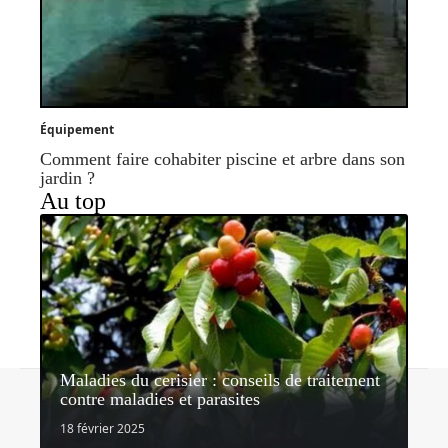
Équipement
Comment faire cohabiter piscine et arbre dans son
jardin ?
Au top
Maladies du cerisier : conseils de traitement
Contact
Mentions légales
Sitemap
contre maladies et parasites
© 2026 | lemondedujardin.com
18 février 2025