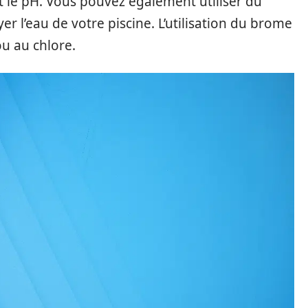
nt le pH. Vous pouvez également utiliser du
er l’eau de votre piscine. L’utilisation du brome
ou au chlore.