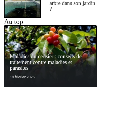
arbre dans son jardin
?
Au top
Maladies du cerisier : conseils de
traitement contre maladies et
parasites
18 février 2025