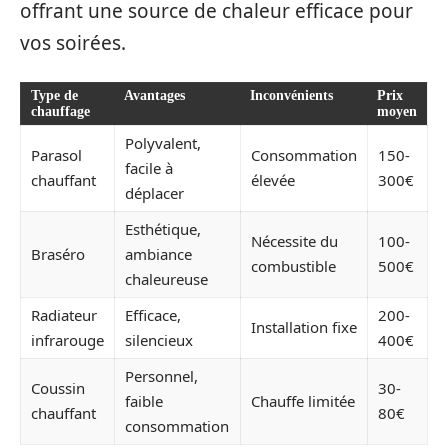
offrant une source de chaleur efficace pour
vos soirées.
Type de
Avantages
Inconvénients
Prix
chauffage
moyen
Polyvalent,
Parasol
Consommation
150-
facile à
chauffant
élevée
300€
déplacer
Esthétique,
Nécessite du
100-
Braséro
ambiance
combustible
500€
chaleureuse
Radiateur
Efficace,
200-
Installation fixe
infrarouge
silencieux
400€
Personnel,
Coussin
30-
faible
Chauffe limitée
chauffant
80€
consommation