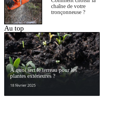
Comment choisir la
chaîne de votre
tronçonneuse ?
Au top
À quoi sert le terreau pour les
plantes extérieures ?
18 février 2025