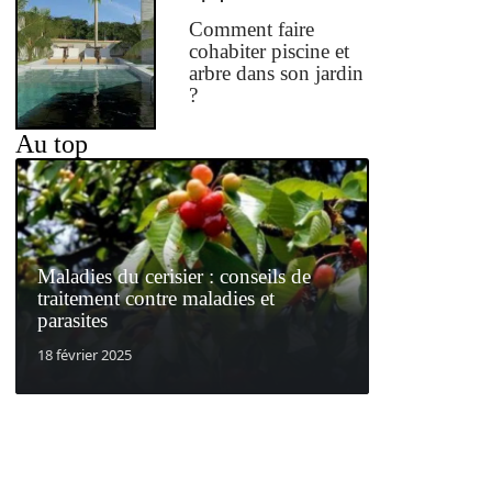
Comment faire
cohabiter piscine et
arbre dans son jardin
?
Au top
Maladies du cerisier : conseils de
traitement contre maladies et
parasites
18 février 2025