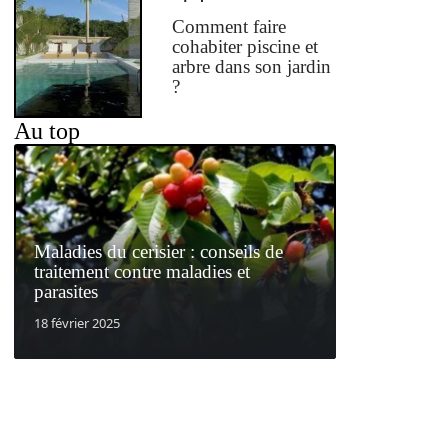
Comment faire
cohabiter piscine et
arbre dans son jardin
?
Au top
Maladies du cerisier : conseils de
traitement contre maladies et
parasites
18 février 2025