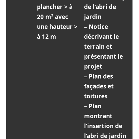
plancher > à
de l’abri de
20 m² avec
jardin
une hauteur >
– Notice
à 12 m
décrivant le
terrain et
présentant le
projet
– Plan des
façades et
toitures
– Plan
montrant
l’insertion de
l’abri de jardin