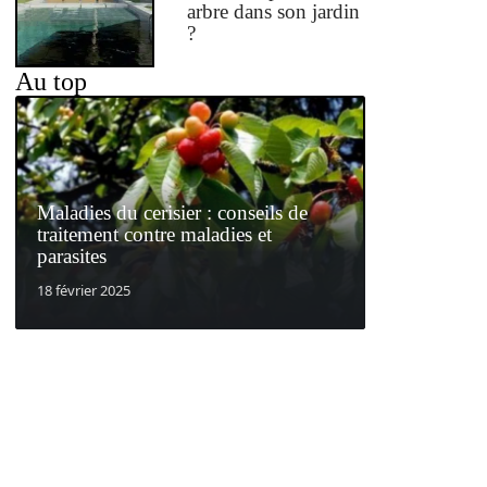
arbre dans son jardin
?
Au top
Maladies du cerisier : conseils de
traitement contre maladies et
parasites
18 février 2025