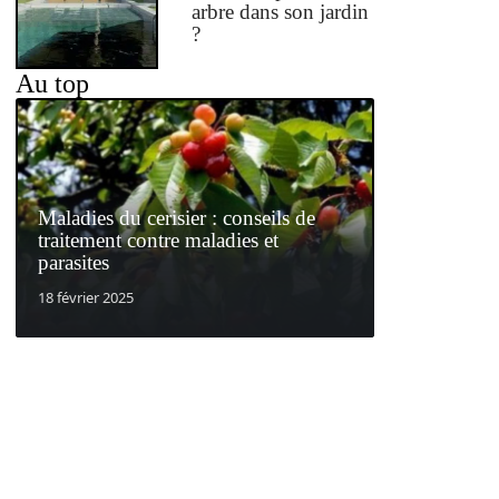
arbre dans son jardin
?
Au top
Maladies du cerisier : conseils de
traitement contre maladies et
parasites
18 février 2025