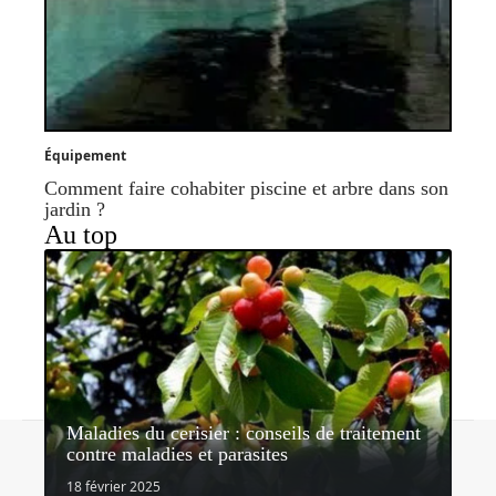
Équipement
Comment faire cohabiter piscine et arbre dans son
jardin ?
Au top
Maladies du cerisier : conseils de traitement
Contact
Mentions légales
Sitemap
contre maladies et parasites
© 2026 | lemondedujardin.com
18 février 2025